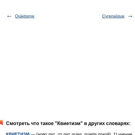
Quietisme
Cyrenaïque
Смотреть что такое "Квиетизм" в других словарях:
КВИЕТИЗМ
— (ново лат., от лат. quies, quietis покой). 1) учение