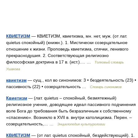
КВИЕТИЗМ
— КВИЕТИЗМ, квиетизма, мн. нет, муж. (от лат.
quietus спокойный) (книжн.). 1. Мистически созерцательное
отношение к жизни. Проповедь квиетизма, спячки, ленивого
прекраснодушия. 2. Соответствующая религиозно
философская доктрина в 17 в. (ист.).… …
Толковый словарь
Ушакова
квиетизм
— сущ., кол во синонимов: 3 • бездеятельность (23) •
пассивность (22) • созерцательность …
Словарь синонимов
Квиетизм
— (лат. quietus – спокойный, безмятежный)
религиозное учение, доводящее идеал пассивного подчинения
воле Бога до требования быть безразличным к собственному
«спасению». Возникло в ХVII в. внутри католицизма. Перен. –
созерцательность,… …
Энциклопедия культурологии
КВИЕТИЗМ
— (от лат. quietus спокойный, бездействующий). 1.