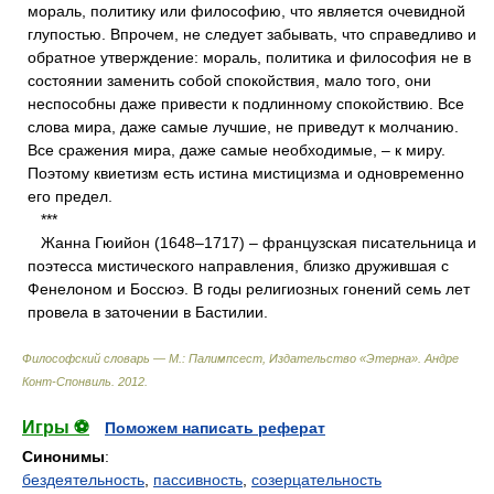
мораль, политику или философию, что является очевидной
глупостью. Впрочем, не следует забывать, что справедливо и
обратное утверждение: мораль, политика и философия не в
состоянии заменить собой спокойствия, мало того, они
неспособны даже привести к подлинному спокойствию. Все
слова мира, даже самые лучшие, не приведут к молчанию.
Все сражения мира, даже самые необходимые, – к миру.
Поэтому квиетизм есть истина мистицизма и одновременно
его предел.
***
Жанна Гюийон (1648–1717) – французская писательница и
поэтесса мистического направления, близко дружившая с
Фенелоном и Боссюэ. В годы религиозных гонений семь лет
провела в заточении в Бастилии.
Философский словарь — М.: Палимпсест, Издательство «Этерна»
.
Андре
Конт-Спонвиль
.
2012
.
Игры ⚽
Поможем написать реферат
Синонимы
:
бездеятельность
,
пассивность
,
созерцательность