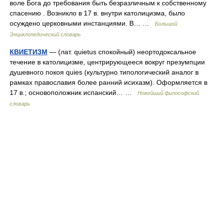
воле Бога до требования быть безразличным к собственному
спасению . Возникло в 17 в. внутри католицизма, было
осуждено церковными инстанциями. В… …
Большой
Энциклопедический словарь
КВИЕТИЗМ
— (лат. quietus спокойный) неортодоксальное
течение в католицизме, центрирующееся вокруг презумпции
душевного покоя quies (культурно типологический аналог в
рамках православия более ранний исихазм). Оформляется в
17 в.; основоположник испанский… …
Новейший философский
словарь