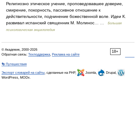
Религиозно этическое учение, проповедовавшее доверие,
смирение, покорность, пассивное отношение к
действительности, подчинение божественной воле. Идеи К.
развивал испанский священник М. Молинос… …
Большая
психологическая энциклопедия
© Академик, 2000-2026
18+
Обратная связь:
Техподдержка
,
Реклама на сайте
👣 Путешествия
Экспорт словарей на сайты
, сделанные на PHP,
Joomla,
Drupal,
WordPress, MODx.