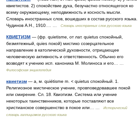
квиетистов. 2) спокойствие духа, безучастно относящегося ко
всему окружающему, неподвижность и косность мысли.
Словарь иностранных слов, вошедших в состав русского языка.
Чудинов А.Н., 1910.… …
Словарь иностранных слов русского языка
КВИЕТИЗМ
— (фр. quietisme, от лат. quietus спокойный,
безмятежный, quies покой) мистико созерцательное
направление в католической духовности, отрицающее
человеческую активность и ответственность. Обычно его
возводят к учению исп. каноника М. Молиноса и его… …
Философская энциклопедия
квиетизм
— а, м. quiétisme m. < quietus спокойный. 1.
Религиозное мистическое учение, провповедовавшее покой
или смирение. Сл. 18. Квиэтизм. Система или учение
некоторых таинственников, которые поставляют все
христианское совершенство в покое или… …
Исторический
словарь галлицизмов русского языка